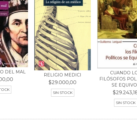
IO DEL MAL
CUANDO L
RELIGIO MEDICI
FILÓSOFOS POL
00,00
$29.000,00
SE EQUIVO.
STOCK
$29.243,1
SIN STOCK
SIN STOCK