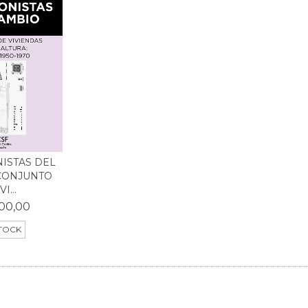
ISTAS DEL
CONJUNTO
I...
00,00
STOCK