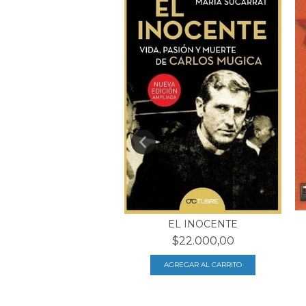
IAS DE AGUSTINA
EL INOCENTE
PALACIO
$22.000,00
$28.000,00