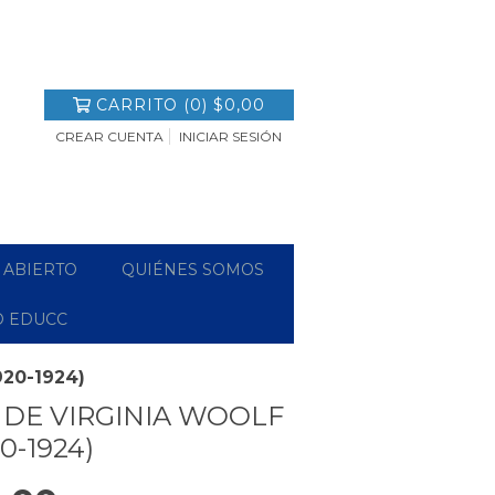
CARRITO
(
0
)
$0,00
CREAR CUENTA
INICIAR SESIÓN
 ABIERTO
QUIÉNES SOMOS
O EDUCC
1920-1924)
O DE VIRGINIA WOOLF
20-1924)