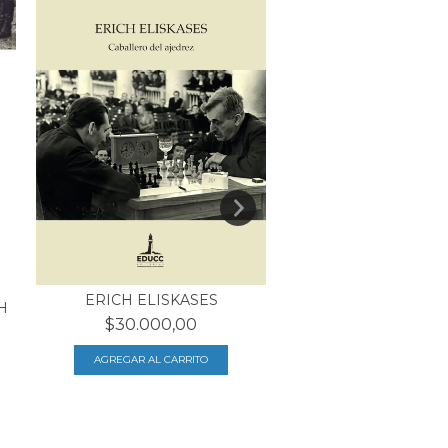
ERICH ELISKASES
H
AGUSTÍN TOSCO, 193
$30.000,00
$22.600,00