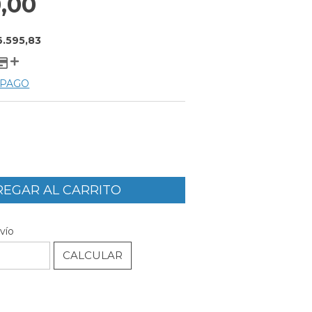
,00
6.595,83
 PAGO
CAMBIAR CP
P:
vío
CALCULAR
l