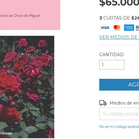
$65.000
3
CUOTAS DE
$2
VER MEDIOS DE
CANTIDAD
Entregas para el C
Medios de en
No sé mi código posta