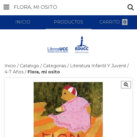
FLORA, MI OSITO
INICIO
PRODUCTOS
CARRITO
0
Inicio
/
Catalogo
/
Categorias
/
Literatura Infantil Y Juvenil
/
4-7 Años
/
Flora, mi osito