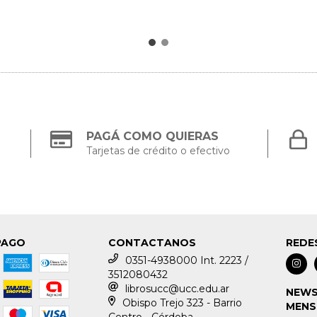
PAGÁ COMO QUIERAS
Tarjetas de crédito o efectivo
PAGO
CONTACTANOS
REDE
0351-4938000 Int. 2223 /
3512080432
librosucc@ucc.edu.ar
NEWS
Obispo Trejo 323 - Barrio
MENS
Centro - Córdoba