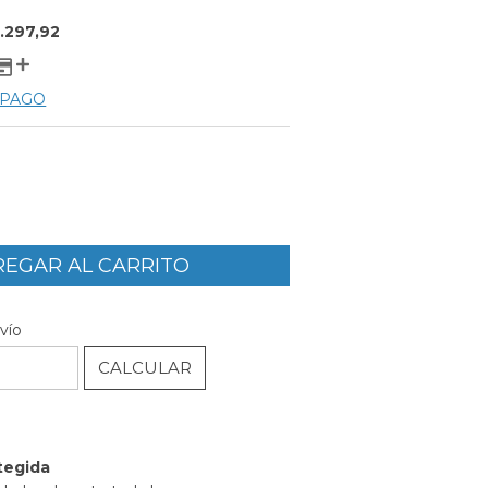
.297,92
 PAGO
CAMBIAR CP
P:
vío
CALCULAR
l
tegida