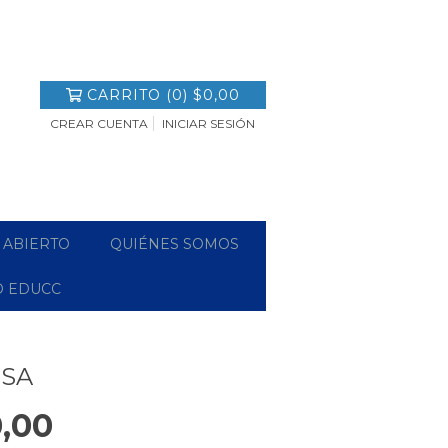
CARRITO
(
0
)
$0,00
CREAR CUENTA
INICIAR SESIÓN
 ABIERTO
QUIÉNES SOMOS
O EDUCC
ISA
,00