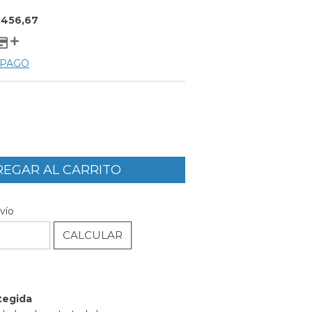
.456,67
 PAGO
CAMBIAR CP
P:
vío
CALCULAR
l
tegida