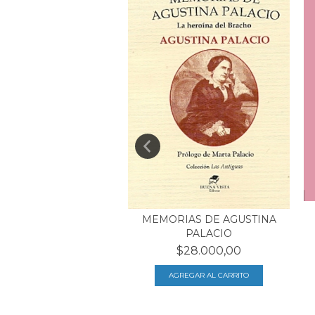
MEMORIAS DE AGUSTINA
EL INOCENTE
PALACIO
$22.000,00
$28.000,00