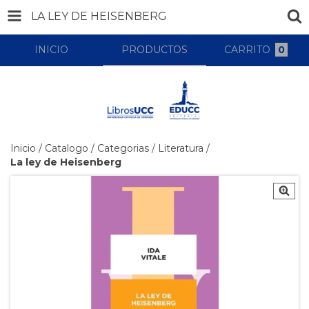
LA LEY DE HEISENBERG
INICIO
PRODUCTOS
CARRITO
0
Inicio
/
Catalogo
/
Categorias
/
Literatura
/
La ley de Heisenberg