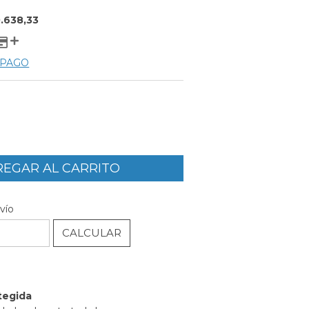
.638,33
 PAGO
CAMBIAR CP
P:
vío
CALCULAR
l
tegida