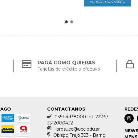
PAGÁ COMO QUIERAS
Tarjetas de crédito o efectivo
PAGO
CONTACTANOS
REDE
0351-4938000 Int. 2223 /
3512080432
librosucc@ucc.edu.ar
NEWS
Obispo Trejo 323 - Barrio
MENS