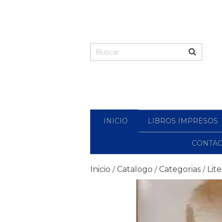
INICIO
LIBROS IMPRESOS
CONTA
Inicio
Catalogo
Categorias
Lit
/
/
/