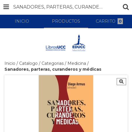
SANADORES, PARTERAS, CURANDEROS Y MÉDICAS
INICIO
PRODUCTOS
CARRITO
0
Inicio
/
Catalogo
/
Categorias
/
Medicina
/
Sanadores, parteras, curanderos y médicas