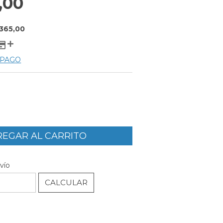
,00
.365,00
 PAGO
CAMBIAR CP
P:
vío
CALCULAR
l