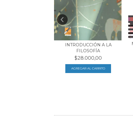
ER, AUTORIDAD Y
INTRODUCCIÓN A LA
LEGALIDAD
FILOSOFÍA
$17.250,00
$28.000,00