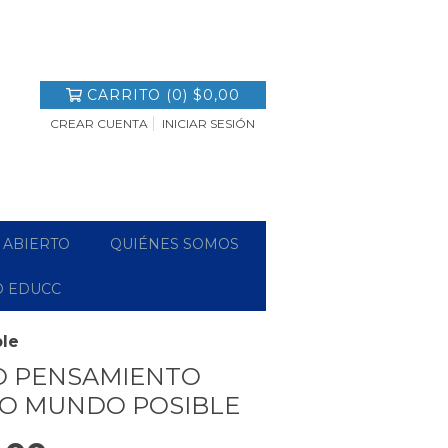
CARRITO
(
0
)
$0,00
CREAR CUENTA
INICIAR SESIÓN
 ABIERTO
QUIÉNES SOMOS
O EDUCC
le
O PENSAMIENTO
RO MUNDO POSIBLE