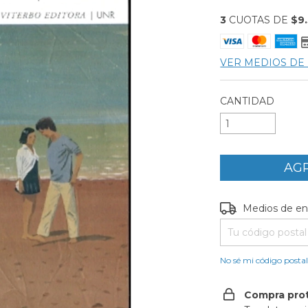
3
CUOTAS DE
$9.
VER MEDIOS DE
CANTIDAD
Entregas para el C
Medios de en
No sé mi código posta
Compra pro