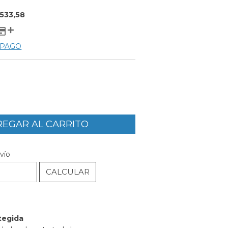
533,58
 PAGO
CAMBIAR CP
P:
vío
CALCULAR
l
tegida