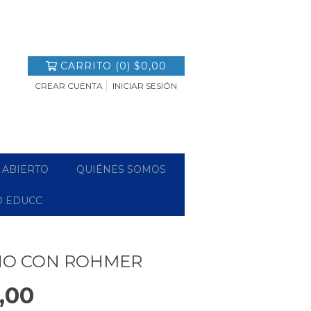
CARRITO
(
0
)
$0,00
CREAR CUENTA
INICIAR SESIÓN
 ABIERTO
QUIÉNES SOMOS
O EDUCC
NO CON ROHMER
,00