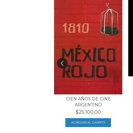
ÉTODO GUIONARTE
CIEN AÑOS DE CINE
$18.700,00
ARGENTINO
$25.100,00