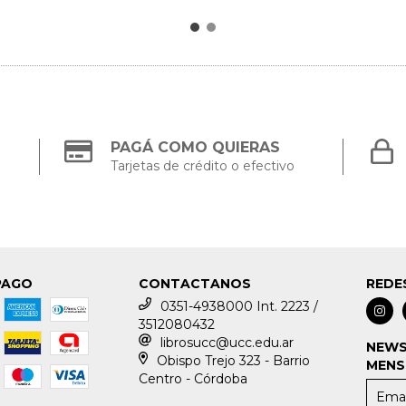
PAGÁ COMO QUIERAS
Tarjetas de crédito o efectivo
PAGO
CONTACTANOS
REDE
0351-4938000 Int. 2223 /
3512080432
librosucc@ucc.edu.ar
NEWS
Obispo Trejo 323 - Barrio
MENS
Centro - Córdoba