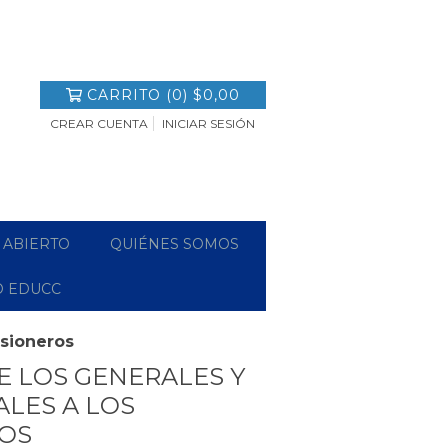
CARRITO
(
0
)
$0,00
CREAR CUENTA
INICIAR SESIÓN
 ABIERTO
QUIÉNES SOMOS
O EDUCC
isioneros
E LOS GENERALES Y
ALES A LOS
ROS