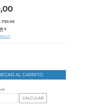
,00
4.730,00
 PAGO
CAMBIAR CP
P:
vío
CALCULAR
l