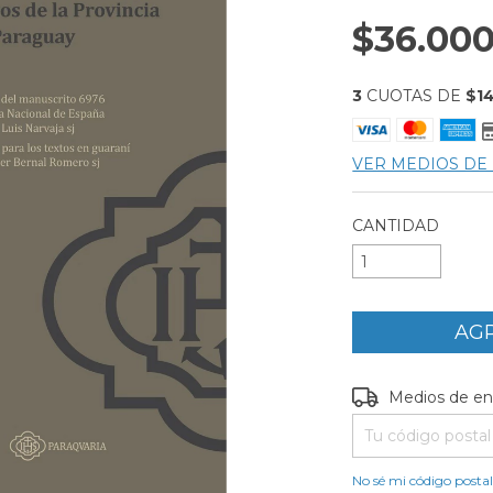
$36.000
3
CUOTAS DE
$1
VER MEDIOS DE
CANTIDAD
Entregas para el C
Medios de en
No sé mi código posta