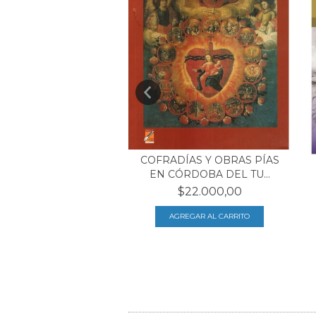
IÓN, EVOLUCIÓN Y
COFRADÍAS Y OBRAS PÍAS
TEOLOGÍA:
EN CÓRDOBA DEL TU...
$20.384,00
$22.000,00