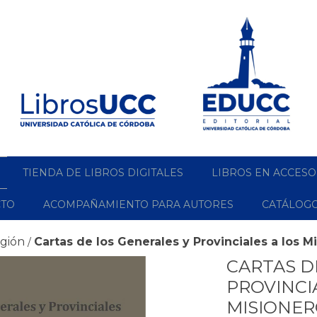
TIENDA DE LIBROS DIGITALES
LIBROS EN ACCESO
CTO
ACOMPAÑAMIENTO PARA AUTORES
CATÁLOG
igión
Cartas de los Generales y Provinciales a los M
/
CARTAS D
PROVINCI
MISIONE