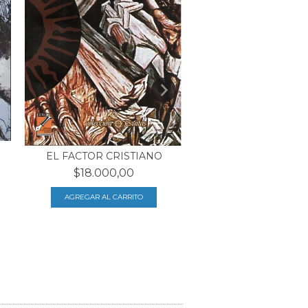
EL FACTOR CRISTIANO
CULTURAS, RELIGI
IGLESIAS
$18.000,00
$18.500,00