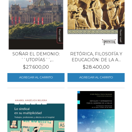
SOÑAR EL DEMONIO:
RETÓRICA, FILOSOFÍA Y
``UTOPÍAS´´,
EDUCACIÓN: DE LA A...
DISTOPÍAS...
$27.600,00
$28.400,00