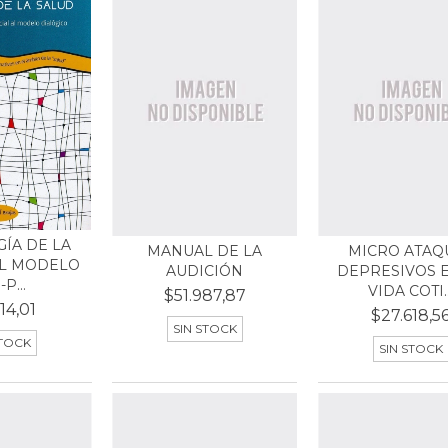
ÍA DE LA
MANUAL DE LA
MICRO ATAQ
EL MODELO
AUDICIÓN
DEPRESIVOS E
P...
VIDA COTI..
$51.987,87
14,01
$27.618,5
SIN STOCK
STOCK
SIN STOCK