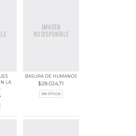
UES
BASURA DE HUMANOS
N LA
$28.024,71
.
SIN STOCK
6