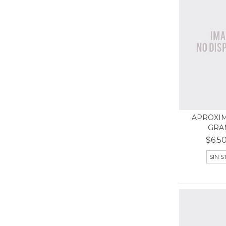
APROXIM
GRA
$6.5
SIN 