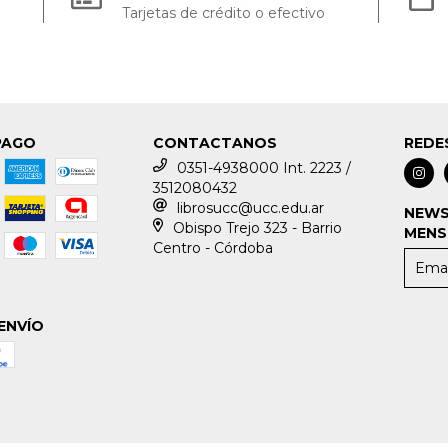
Tarjetas de crédito o efectivo
PAGO
CONTACTANOS
REDE
0351-4938000 Int. 2223 /
3512080432
librosucc@ucc.edu.ar
NEWS
Obispo Trejo 323 - Barrio
MENS
Centro - Córdoba
ENVÍO