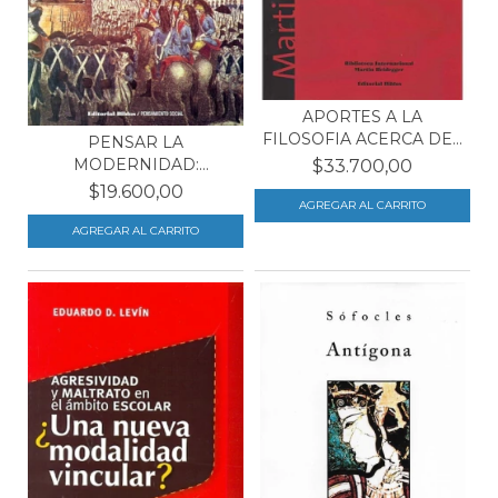
APORTES A LA
FILOSOFIA ACERCA DEL
PENSAR LA
EVENTO
MODERNIDAD:
$33.700,00
ESCENAS Y ACTORES...
$19.600,00